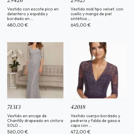
29426
29827
Vestido con escote pico en
Vestido midi tipo velvet, con
delantero y espalda y
cuello y manga de piel
bordado en ...
sintética ...
480,00 €
645,00 €
71313
42018
Vestido en encaje de
Vestido cuerpo bordado y
Chantilly drapeado en cintura
pedreria y falda de gasa a
SOLO ...
capa con ...
560,00 €
472,00 €