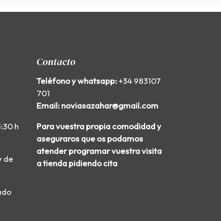
Contacto
Teléfono y whatsapp:
+34 983107
701
Email: noviasazahar@gmail.com
3:30 h
Para vuestra propia comodidad y
aseguraros que os podamos
atender programar vuestra visita
y de
a tienda pidiendo cita
ado