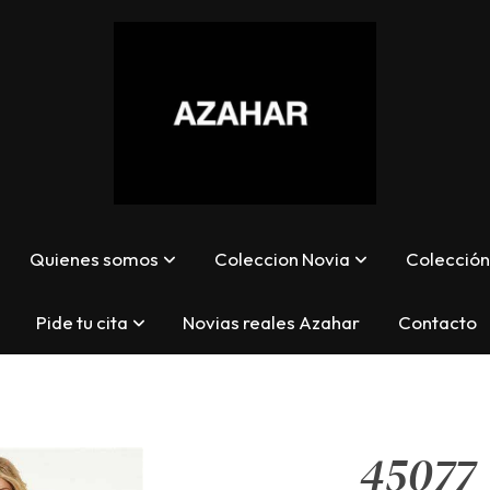
Quienes somos
Coleccion Novia
Colección 
Pide tu cita
Novias reales Azahar
Contacto
45077