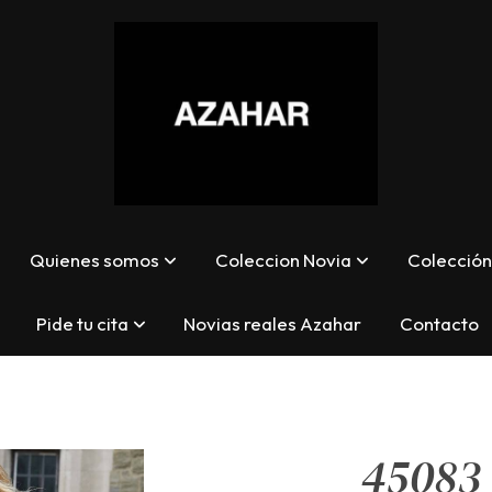
Quienes somos
Coleccion Novia
Colección 
Pide tu cita
Novias reales Azahar
Contacto
45083