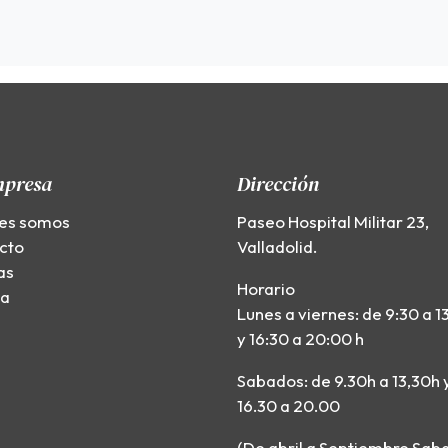
mpresa
Dirección
es somos
Paseo Hospital Militar 23,
cto
Valladolid.
as
Horario
ía
Lunes a viernes: de 9:30 a 1
y 16:30 a 20:00 h
Sabados: de 9.30h a 13,30h 
16.30 a 20.00
(De abril a Septiembre Sab