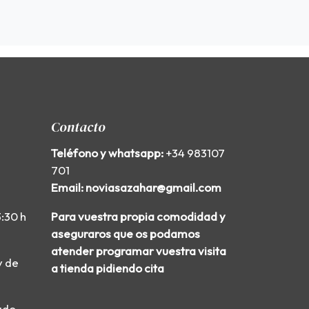
Contacto
Teléfono y whatsapp:
+34 983107
701
Email: noviasazahar@gmail.com
3:30 h
Para vuestra propia comodidad y
aseguraros que os podamos
atender programar vuestra visita
y de
a tienda pidiendo cita
ado