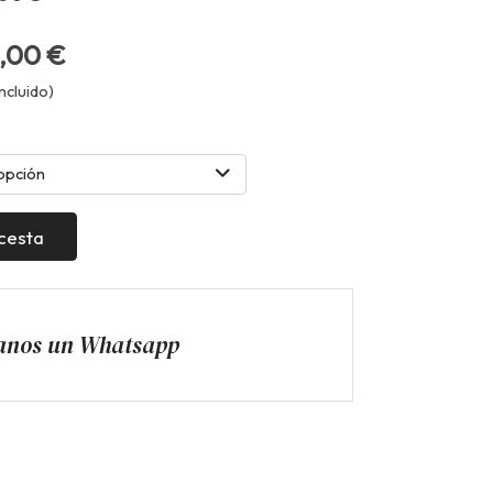
,00 €
ncluido)
opción
 cesta
anos un Whatsapp