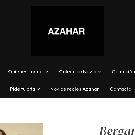
Quienes somos
Coleccion Novia
Colección 
Pide tu cita
Novias reales Azahar
Contacto
Berga