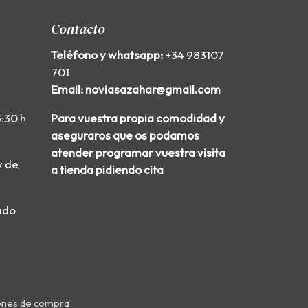
Contacto
Teléfono y whatsapp:
+34 983107
701
Email: noviasazahar@gmail.com
3:30 h
Para vuestra propia comodidad y
aseguraros que os podamos
atender programar vuestra visita
y de
a tienda pidiendo cita
ado
ones de compra