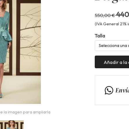
440
550,00 €
(IVA General 21% i
Talla
Selecciona una 
Añadir a la
Enví
e la imagen para ampliarla