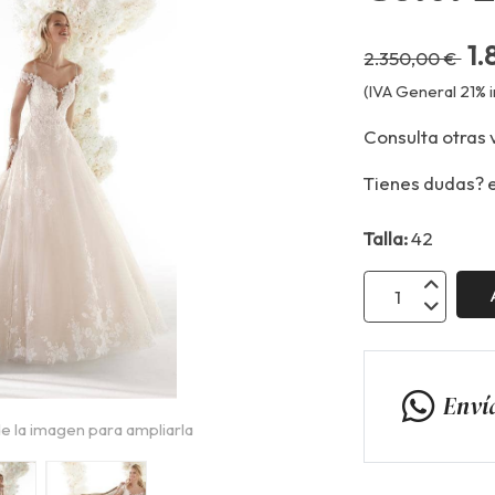
1.
2.350,00 €
(IVA General 21% i
Consulta otras 
Tienes dudas? 
Talla:
42
Enví
e la imagen para ampliarla