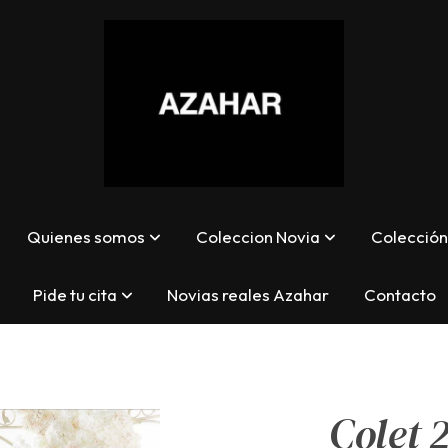
Quienes somos
Coleccion Novia
Colección 
Pide tu cita
Novias reales Azahar
Contacto
Colet 