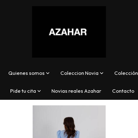
Quienes somos
Coleccion Novia
Colección 
Pide tu cita
Novias reales Azahar
Contacto