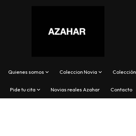
Quienes somos
Coleccion Novia
Colección 
Pide tu cita
Novias reales Azahar
Contacto