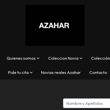
Quienes somos
Coleccion Novia
Colección 
Pide tu cita
Novias reales Azahar
Contacto