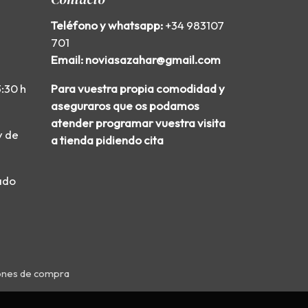
Teléfono y whatsapp:
+34 983107
701
Email: noviasazahar@gmail.com
3:30 h
Para vuestra propia comodidad y
aseguraros que os podamos
atender programar vuestra visita
y de
a tienda pidiendo cita
ado
ones de compra