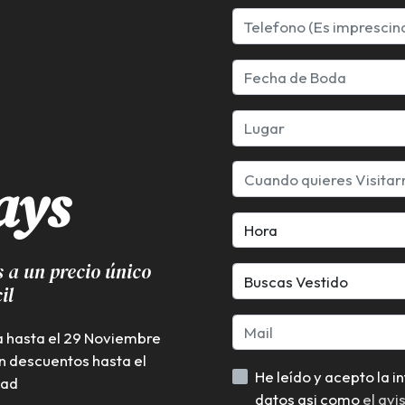
ays
Hora
s a un precio único
Buscas Vestido
il
a hasta el 29 Noviembre
n descuentos hasta el
He leído y acepto la información básica sobre protección de
dad
datos asi como
el avi